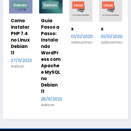
Debian
Debian
Linux
Linux
Como
Guia
instalar
Passo a
x
x
x
PHP 7.4
Passo:
01/01/2020
01/01/2020
0
no Linux
Instala
adilsonmicuim
adilsonmicuim
a
Debian
ndo
11
WordPr
ess com
27/11/2023
Apache
Adilson
e MySQL
no
Debian
11
26/11/2023
Adilson