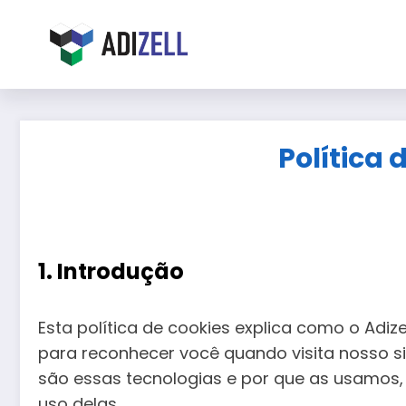
Pular
para
o
conteúdo
Política 
1. Introdução
Esta política de cookies explica como o Adize
para reconhecer você quando visita nosso s
são essas tecnologias e por que as usamos, 
uso delas.